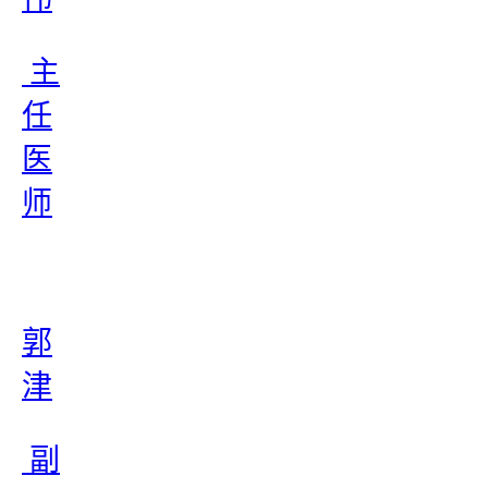
主
任
医
师
郭
津
副