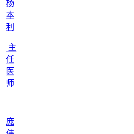
杨
本
利
主
任
医
师
庞
伟