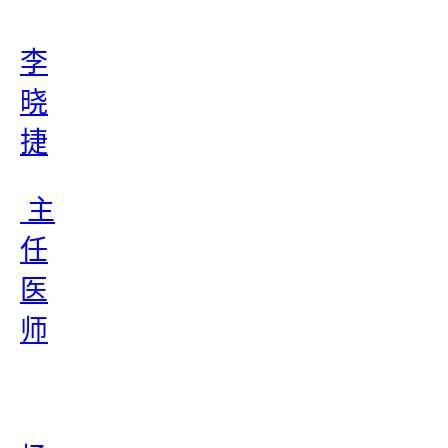
李
晓
捷
主
任
医
师